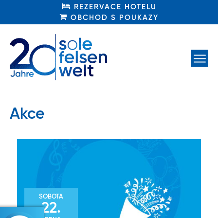
REZERVACE HOTELU
REZERVACE HOTELU
OBCHOD S POUKAZY
OBCHOD S POUKAZY
Akce
SOBOTA
22.