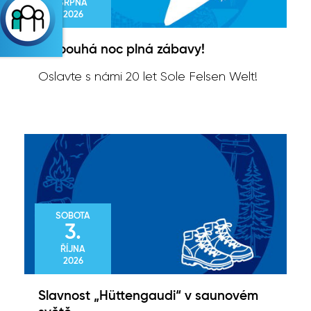
SRPNA
2026
Dlooouhá noc plná zábavy!
Oslavte s námi 20 let Sole Felsen Welt!
SOBOTA
3.
ŘÍJNA
2026
Slavnost „Hüttengaudi“ v saunovém