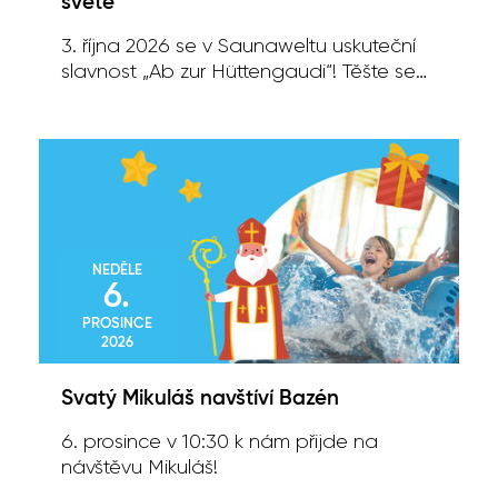
světě
3. října 2026 se v Saunaweltu uskuteční
slavnost „Ab zur Hüttengaudi“! Těšte se
na zábavný výlet do horské chaty.
NEDĚLE
6.
PROSINCE
2026
Svatý Mikuláš navštíví Bazén
6. prosince v 10:30 k nám přijde na
návštěvu Mikuláš!