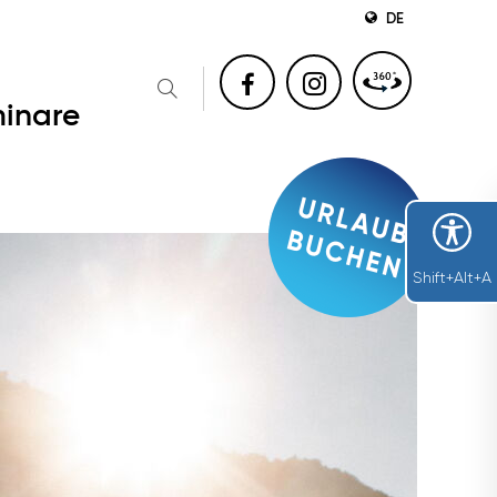
DE
inare
Shift+Alt+A