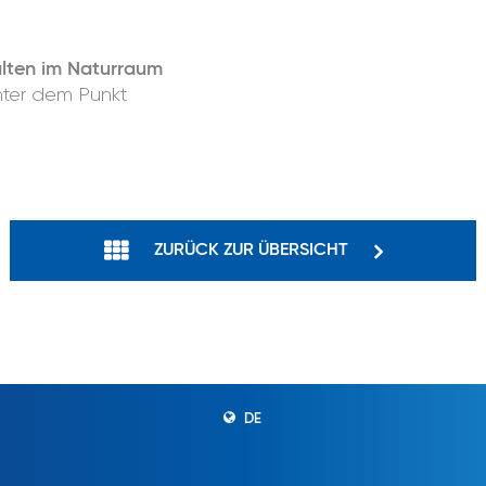
lten im Naturraum
nter dem Punkt
ZURÜCK ZUR ÜBERSICHT
DE