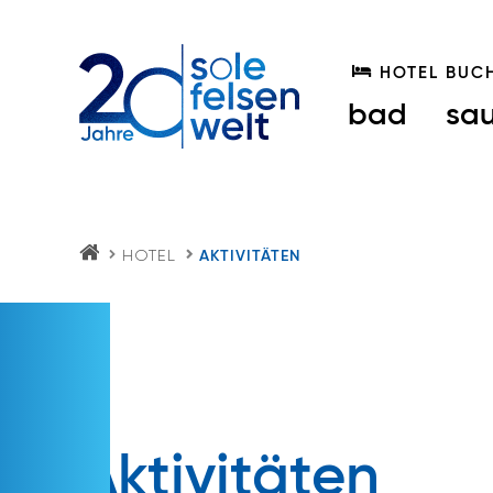
HOTEL BUC
bad
sa
HOTEL
AKTIVITÄTEN
S
O
LE
FE
LS
E
N
W
EL
T.
AT
Aktivitäten