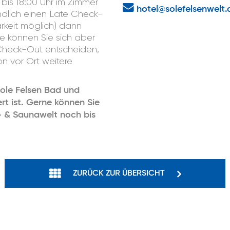
bis 18:00 Uhr im Zimmer
hotel@solefelsenwelt.
bindlich einen Late Check-
rkeit möglich) dann
e können Sie sich aber
e Check-Out entscheiden,
n vor Ort weitere
Sole Felsen Bad und
rt ist. Gerne können Sie
e- & Saunawelt noch bis
ZURÜCK ZUR ÜBERSICHT