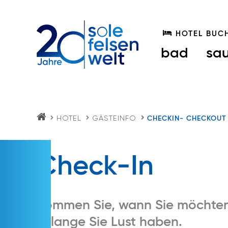
HOTEL BUC
bad
sa
HOTEL
GÄSTEINFO
CHECKIN- CHECKOUT
S
O
LE
FE
Check-In
LS
E
N
W
EL
T.
Kommen Sie, wann Sie möchten 
AT
solange Sie Lust haben.