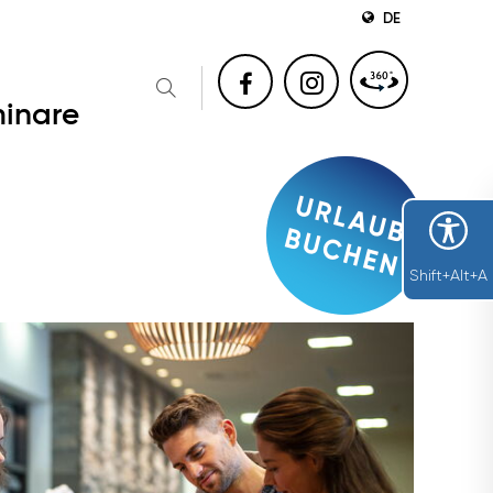
DE
inare
Shift+Alt+A