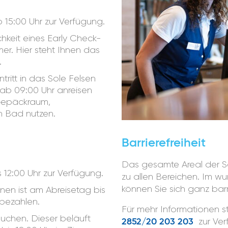
 15:00 Uhr zur Verfügung.
hkeit eines Early Check-
er. Hier steht Ihnen das
.
ritt in das Sole Felsen
s ab 09:00 Uhr anreisen
Gepäckraum,
n Bad nutzen.
Barrierefreiheit
Das gesamte Areal der So
 12:00 Uhr zur Verfügung.
zu allen Bereichen. Im 
können Sie sich ganz barr
nen ist am Abreisetag bis
 bezahlen.
Für mehr Informationen s
uchen. Dieser beläuft
zur Ver
2852/20 203 203