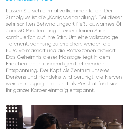
Lassen Sie sich einmal vollkommen fallen. Der
Stirnölguss ist die „Königsbehandlung“. Bei dieser
sehr sanften Behandlungsart fließt lauwarmes Öl
über 30 Minuten lang in einem feinen Strahl
kontinuierlich auf Ihre Stirn. Um eine vollständige
Tiefenentspannung zu erreichen, werden die
Füße vormassiert und die Reflexzonen aktiviert.
Das Geheimnis dieser Massage liegt in dem
Erreichen einer tranceartigen befreienden
Entspannung. Der Kopf als Zentrum unseres
Denkens und Handelns wird beruhigt, die Nerven
werden ausgeglichen und als Resultat fühlt sich
Ihr ganzer Körper einmalig entspannt.