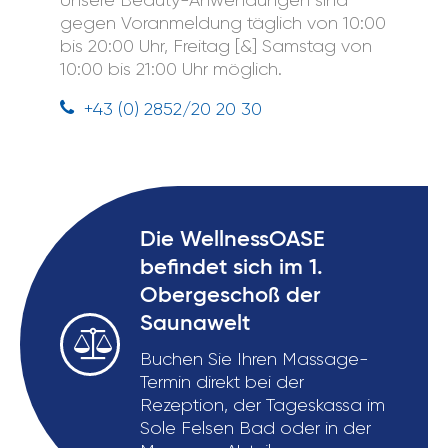
gegen Voranmeldung täglich von 10:00
bis 20:00 Uhr, Freitag [&] Samstag von
10:00 bis 21:00 Uhr möglich.
+43 (0) 2852/20 20 30
Die WellnessOASE
befindet sich im 1.
Obergeschoß der
Saunawelt
Buchen Sie Ihren Massage-
Termin direkt bei der
Rezeption, der Tageskassa im
Sole Felsen Bad oder in der