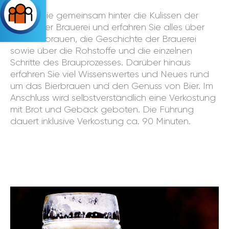
Blicken Sie gemeinsam hinter die Kulissen der
Schremser Brauerei und erfahren Sie alles über
das Bierbrauen, die Geschichte der Brauerei
sowie über die Rohstoffe und die einzelnen
Schritte des Brauprozesses. Darüber hinaus
erfahren Sie viel Wissenswertes und Neues rund
um das Bierbrauen und den Genuss von Bier. Im
Anschluss wird selbstverständlich eine Verkostung
mit Brot und Gebäck geboten. Die Führung
dauert inklusive Verkostung ca. 90 Minuten.