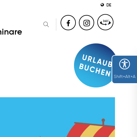
DE
inare
Shift+Alt+A