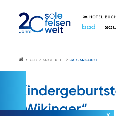
HOTEL BUC
bad
sa
BAD
ANGEBOTE
BADEANGEBOT
S
O
LE
FE
LS
E
Kindergeburts
N
W
EL
T.
„Wikinger“
AT
x