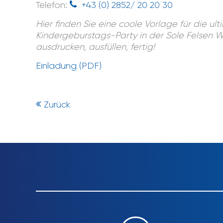
Telefon:
+43 (0) 2852/ 20 20 30
Hier finden Sie eine coole Vorlage für die ult
Kindergeburstags-Party in der Sole Felsen We
ausdrucken, ausfüllen, fertig!
Einladung (PDF)
Zurück