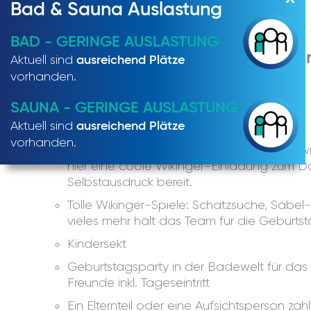
Bad & Sauna Auslastung
In der Sole Felsen Welt Gmünd
BAD - GERINGE AUSLASTUNG
Kinder am Geburtstag zu wilde
Aktuell sind
ausreichend Plätze
vorhanden.
Wikingerhelden.
SAUNA - GERINGE AUSLASTUNG
Highlights:
Aktuell sind
ausreichend Plätze
vorhanden.
Coole Wikinger Einladung: Gerne stellen 
hier eine coole Wikinger-Einladung zum 
Selbstausdruck bereit.
Tolle Wikinger-Spiele: Schatzsuche, Säbe
vieles mehr hält das Team für die Geburts
Kindersekt
Geburtstagsparty in der Badewelt für das
Freunde inkl. Tageseintritt
Ein Elternteil oder eine Aufsichtsperson zahlt 