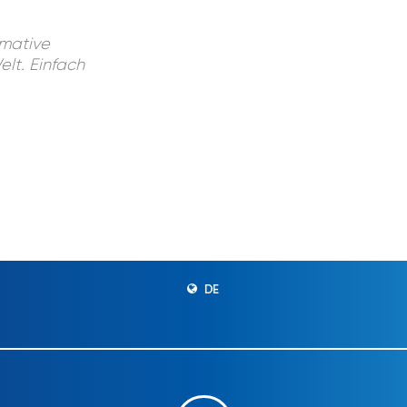
imative
lt. Einfach
DE