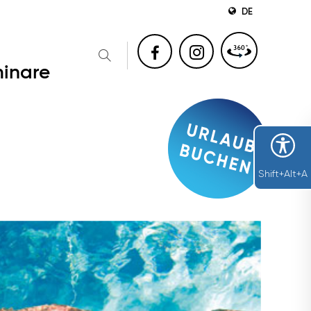
DE
inare
Shift+Alt+A