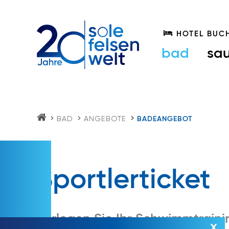
HOTEL BUC
bad
sa
BAD
ANGEBOTE
BADEANGEBOT
S
O
LE
FE
LS
E
Sportlerticket
N
W
EL
T.
AT
Verlegen Sie Ihr Schwimmtraini
x