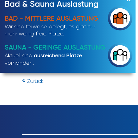
Bad & Sauna Auslastung
zu uns.
BAD - MITTLERE AUSLASTUNG
Ideal für Schwimm-Sportler: 1 h aktiv Schwi
Wir sind teilweise belegt, es gibt nur
Sportbecken (Süßwasser, 28–30°C).
mehr wenig freie Plätze.
10 €
SAUNA - GERINGE AUSLASTUNG
Aktuell sind
ausreichend Plätze
vorhanden.
Zurück