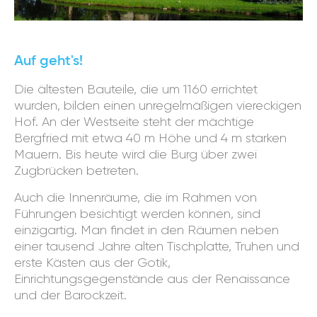
Auf geht's!
Die ältesten Bauteile, die um 1160 errichtet
wurden, bilden einen unregelmäßigen viereckigen
Hof. An der Westseite steht der mächtige
Bergfried mit etwa 40 m Höhe und 4 m starken
Mauern. Bis heute wird die Burg über zwei
Zugbrücken betreten.
Auch die Innenräume, die im Rahmen von
Führungen besichtigt werden können, sind
einzigartig. Man findet in den Räumen neben
einer tausend Jahre alten Tischplatte, Truhen und
erste Kästen aus der Gotik,
Einrichtungsgegenstände aus der Renaissance
und der Barockzeit.