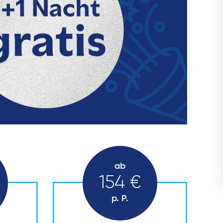
ab
154 €
p. P.