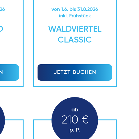
026
von 1.6. bis 31.8.2026
inkl. Frühstück
D
WALDVIERTEL
CLASSIC
N
JETZT BUCHEN
ab
210 €
p. P.