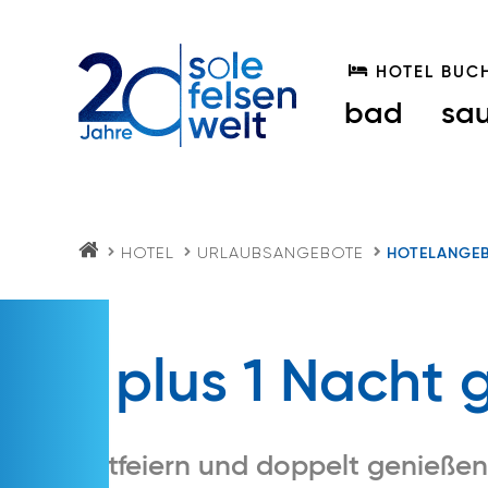
HOTEL BUC
bad
sa
HOTEL
URLAUBSANGEBOTE
HOTELANGE
S
O
LE
FE
LS
E
1 plus 1 Nacht 
N
W
EL
T.
AT
Mitfeiern und doppelt genießen