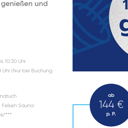
e genießen und
is 10:30 Uhr
00 Uhr (Nur bei Buchung
ab
unatuch
144 €
le Felsen Sauna
p. P.
ls****