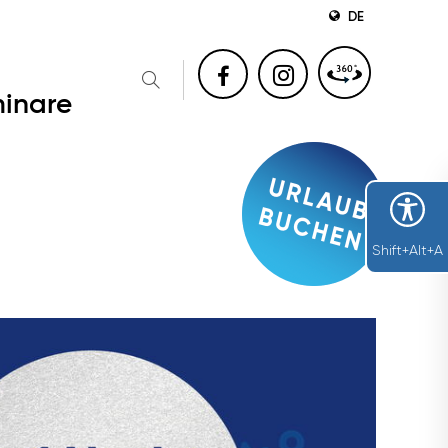
DE
inare
Shift+Alt+A