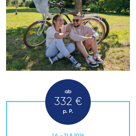
ab
332 €
p. P.
1.6. - 31.8.2026