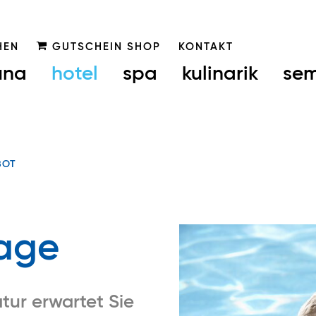
HEN
GUTSCHEIN SHOP
KONTAKT
una
hotel
spa
kulinarik
sem
BOT
Tage
atur erwartet Sie