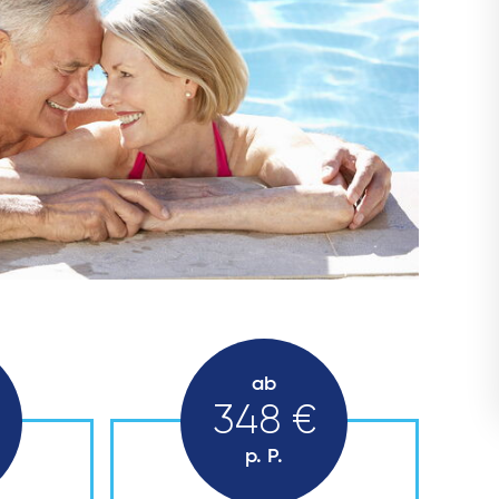
ab
348 €
p. P.