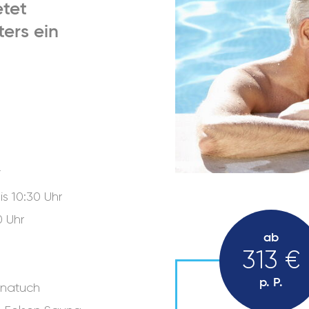
etet
ers ein
*
is 10:30 Uhr
0 Uhr
ab
313 €
p. P.
unatuch