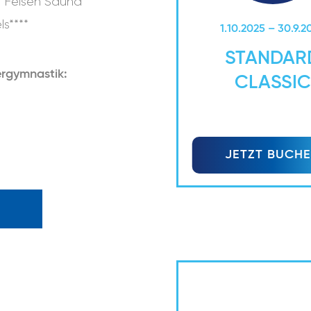
le Felsen Sauna
ls****
1.10.2025 – 30.9.2
STANDAR
ergymnastik:
CLASSIC
JETZT BUCH