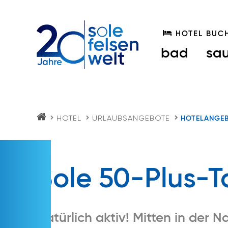
HOTEL BUC
bad
sa
HOTEL
URLAUBSANGEBOTE
HOTELANGE
S
O
LE
FE
LS
E
Sole 50-Plus-
N
W
EL
T.
AT
Natürlich aktiv! Mitten in der N