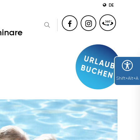
DE
inare
Shift+Alt+A