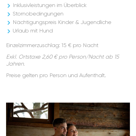
Inklusivleistungen im Überblick
Stornobedingungen
Nächtigungspreis Kinder & Jugendliche
Urlaub mit Hund
Einzelzimmerzuschlag: 15 € pro Nacht
Exkl. Ortstaxe 2,60 € pro Person/Nacht ab 15
Jahren.
Preise gelten pro Person und Aufenthalt.