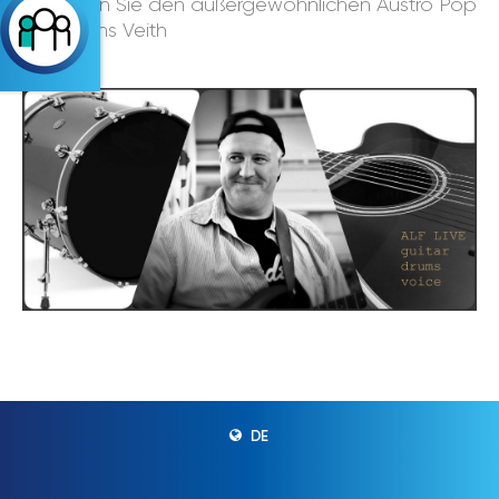
Genießen Sie den außergewöhnlichen Austro Pop
von Alfons Veith
DE