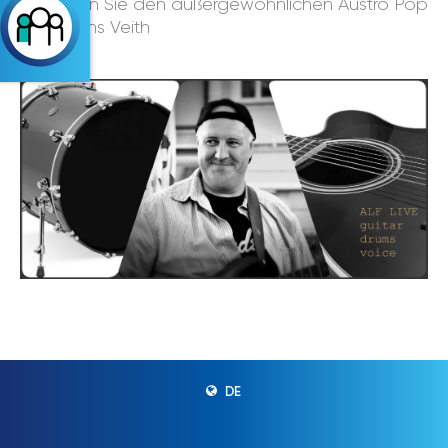
Genießen Sie den außergewöhnlichen Austro Pop
von Alfons Veith
DE