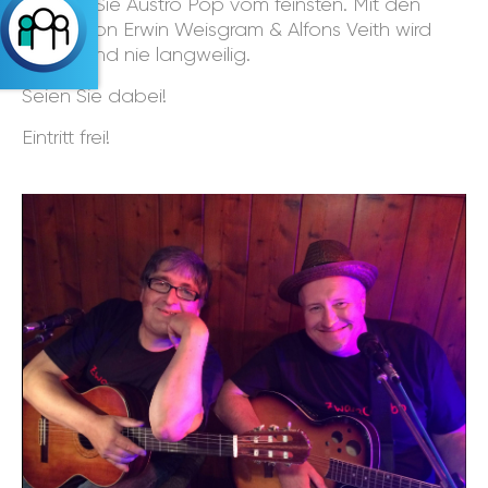
Erleben Sie Austro Pop vom feinsten. Mit den
Songs von Erwin Weisgram & Alfons Veith wird
der Abend nie langweilig.
Seien Sie dabei!
Eintritt frei!