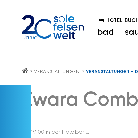
HOTEL BUC
bad
sa
VERANSTALTUNGEN
VERANSTALTUNGEN - D
S
O
LE
FE
Zwara Com
LS
E
N
W
EL
T.
AT
ab 19:00 in der Hotelbar ...