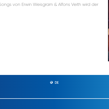
 Songs von Erwin Weisgram & Alfons Veith wird der
DE