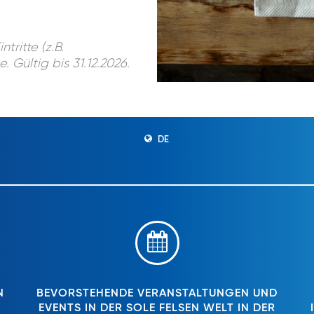
ritte (z.B.
Gültig bis 31.12.2026.
DE
N
BEVORSTEHENDE VERANSTALTUNGEN UND
EVENTS IN DER SOLE FELSEN WELT IN DER