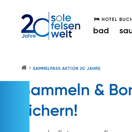
HOTEL BUC
bad
sa
SAMMELPASS AKTION 20 JAHRE
S
O
LE
Sammeln & Bo
FE
LS
E
N
sichern!
W
EL
T.
AT