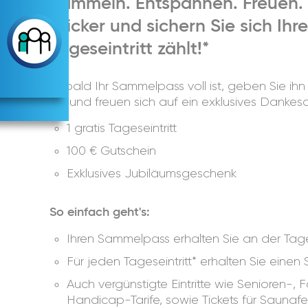
Sammeln. Entspannen. Freuen.
Sticker und sichern Sie sich Ih
Tageseintritt zählt!*
Sobald Ihr Sammelpass voll ist, geben Sie ih
ab und freuen sich auf ein exklusives Dankes
1 gratis Tageseintritt
100 € Gutschein
Exklusives Jubiläumsgeschenk
So einfach geht's:
Ihren
Sammelpass
erhalten Sie an der Tag
Für
jeden Tageseintritt*
erhalten Sie einen S
Auch vergünstigte Eintritte wie Senioren-, 
Handicap-Tarife, sowie Tickets für Sauna