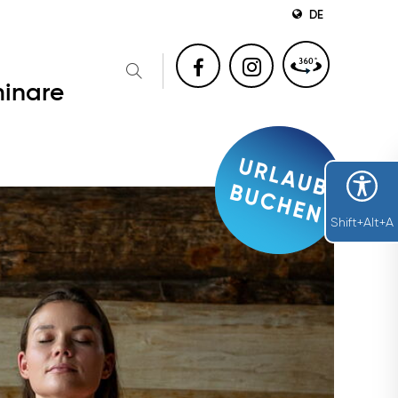
DE
inare
Shift+Alt+A