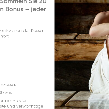
 Sammeln Sie 20
ren Bonus – jeder
n einfach an der Kassa
chön:
eskassa.
ticker.
Familien- oder
feste und Verwöhntage