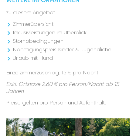
WEITERE INFORMATIONEN
zu diesem Angebot
Zimmerübersicht
Inklusivleistungen im Überblick
Stornobedingungen
Nächtigungspreis Kinder & Jugendliche
Urlaub mit Hund
Einzelzimmerzuschlag: 15 € pro Nacht
Exkl. Ortstaxe 2,60 € pro Person/Nacht ab 15
Jahren
Preise gelten pro Person und Aufenthalt.