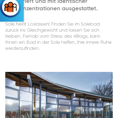
temperiert und mit identischer
Solekonzentrationen ausgestattet.
Sole heißt Loslassen! Finden Sie im Solebad
zurück ins Gleichgewicht und lassen Sie sich
treiben. Fernab vom Stress des Alltags, kann
Ihnen ein Bad in der Sole helfen, Ihre innere Ruhe
wiederzufinden.
Zurück
Vorwärts