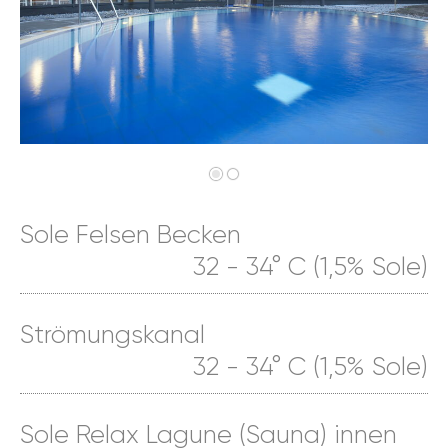
Sole Felsen Becken
32 - 34° C (1,5% Sole)
Strömungskanal
32 - 34° C (1,5% Sole)
Sole Relax Lagune (Sauna) innen