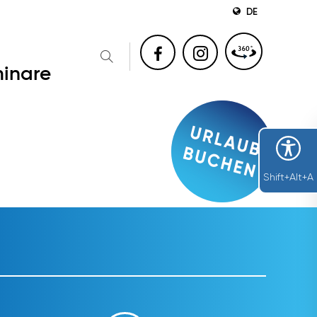
DE
inare
Shift+Alt+A