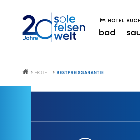
HOTEL BUC
bad
sa
HOTEL
BESTPREISGARANTIE
S
O
LE
FE
LS
E
N
W
EL
T.
AT