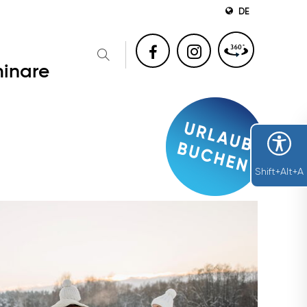
DE
inare
Shift+Alt+A