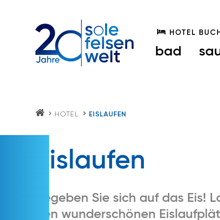
HOTEL BUC
bad
sa
HOTEL
EISLAUFEN
S
O
LE
FE
Eislaufen
LS
E
N
W
EL
T.
Begeben Sie sich auf das Eis! L
AT
den wunderschönen Eislaufplät