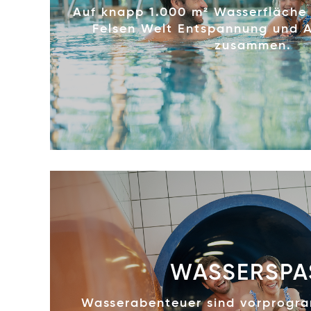
Auf knapp 1.000 m² Wasserfläche l
Felsen Welt Entspannung und 
zusammen.
WASSERSPA
Wasserabenteuer sind vorprogra