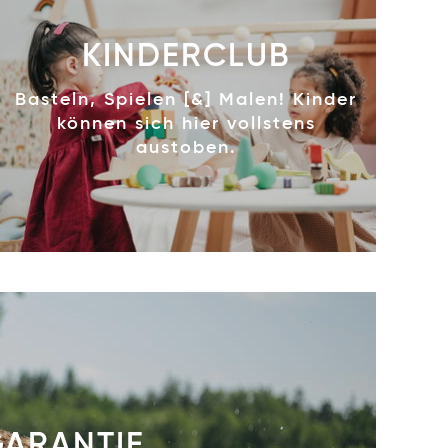
KINDERCLUB
Basteln, Spielen [&] Malen! Kinder
können sich hier vollstens
austoben.
GARANTIE