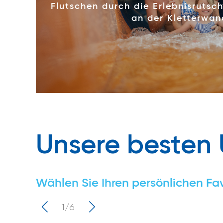
Flutschen durch die Erlebnisruts
an der Kletterwan
Unsere besten 
Wählen Sie Ihren persönlichen Fav
1/6