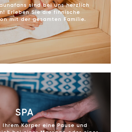
aunafans sind bei uns herzlich
! Erleben Sie die finnische
on mit der gesamten Familie.
SPA
 Ihrem Körper eine Pause und