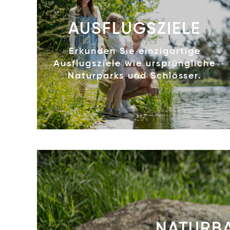
AUSFLUGSZIELE
Erkunden Sie einzigartige
Ausflugsziele wie ursprüngliche
Naturparks und Schlösser.
NATURBA