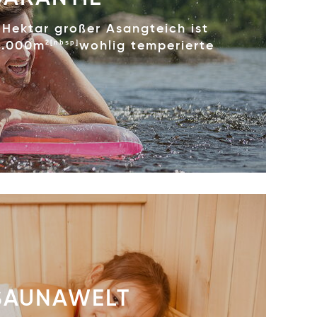
 Hektar großer Asangteich ist
2[nbsp]
 1.000m
wohlig temperierte
SAUNAWELT