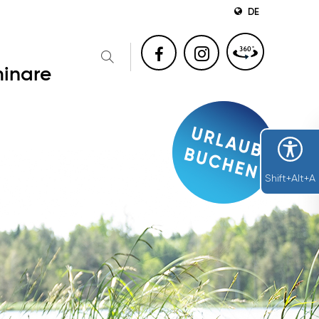
DE
inare
Shift+Alt+A