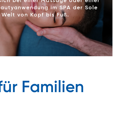
sich bei einer Massage oder einer
autyanwendung im SPA der Sole
 Welt von Kopf bis Fuß.
ür Familien