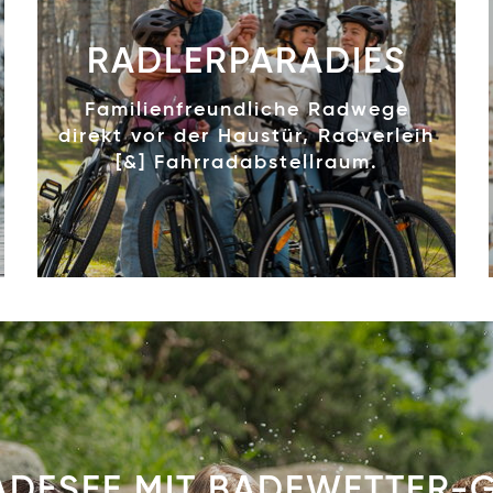
RADLERPARADIES
Familienfreundliche Radwege
direkt vor der Haustür, Radverleih
[&] Fahrradabstellraum.
DESEE MIT BADEWETTER-