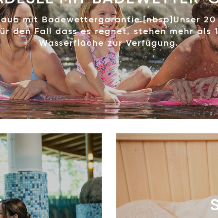
rlaub mit Badewettergarantie.[nbsp]
Unser 20
ür den Fall dass es regnet, stehen mehr als
Wasserfläche zur Verfügung.
T