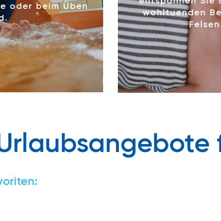
entspannen Sie 
che oder beim Üben
wohltuenden Be
d.
Felsen
Urlaubsangebote f
oriten: