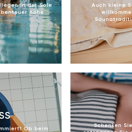
iegen in der Sole
Auch kleine S
Abenteuer nahe
willkommen
Saunatraditi
SS
Schenken Sie
mmiert! Ob beim